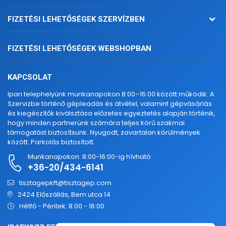
FIZETÉSI LEHETŐSÉGEK SZERVÍZBEN
FIZETÉSI LEHETŐSÉGEK WEBSHOPBAN
KAPCSOLAT
Ipari telephelyünk munkanapokon 8:00–16:00 között működik. A
Szervizbe történő gépleadás és átvétel, valamint gépvásárlás
és kiegészítők kiválsztása előzetes egyeztetés alapján történik,
hogy minden partnerünk számára teljes körű szakmai
támogatást biztosítsunk. Nyugodt, zavartalan körülmények
között. Parkolás biztosított.
Munkanapokon: 8:00-16:00-ig hívható
+36-20/434-6141
tisztagepkft@tisztagep.com
2424 Előszállás, Bem utca 14
Hétfő - Péntek: 8:00 - 16:00