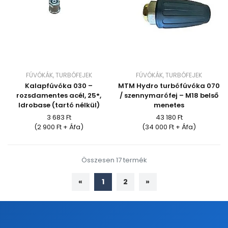
FÚVÓKÁK, TURBÓFEJEK
FÚVÓKÁK, TURBÓFEJEK
Kalapfúvóka 030 –
MTM Hydro turbófúvóka 070
rozsdamentes acél, 25°,
/ szennymarófej – M18 belső
Idrobase (tartó nélkül)
menetes
3 683 Ft
43 180 Ft
(2 900 Ft + Áfa)
(34 000 Ft + Áfa)
Összesen 17 termék
«
1
2
»