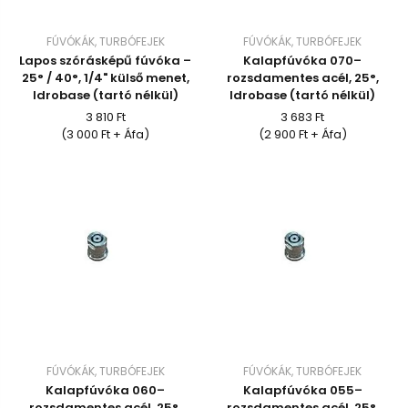
FÚVÓKÁK, TURBÓFEJEK
FÚVÓKÁK, TURBÓFEJEK
Lapos szórásképű fúvóka –
Kalapfúvóka 070–
25° / 40°, 1/4" külső menet,
rozsdamentes acél, 25°,
Idrobase (tartó nélkül)
Idrobase (tartó nélkül)
3 810 Ft
3 683 Ft
(3 000 Ft + Áfa)
(2 900 Ft + Áfa)
FÚVÓKÁK, TURBÓFEJEK
FÚVÓKÁK, TURBÓFEJEK
Kalapfúvóka 060–
Kalapfúvóka 055–
rozsdamentes acél, 25°,
rozsdamentes acél, 25°,