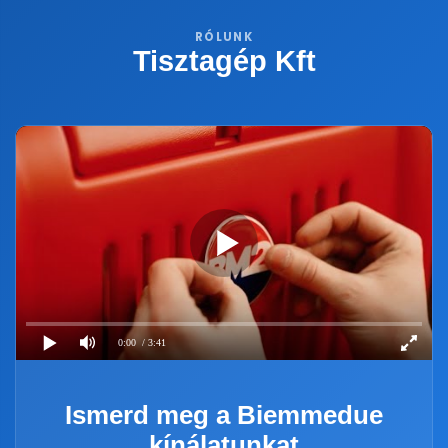
RÓLUNK
Tisztagép Kft
0:00
/ 3:41
Ismerd meg a Biemmedue
kínálatunkat