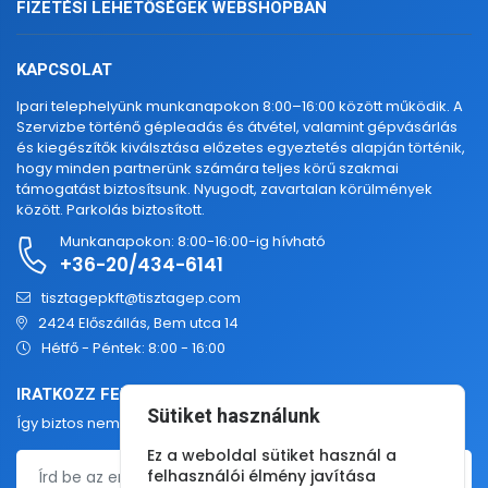
FIZETÉSI LEHETŐSÉGEK WEBSHOPBAN
KAPCSOLAT
Ipari telephelyünk munkanapokon 8:00–16:00 között működik. A
Szervizbe történő gépleadás és átvétel, valamint gépvásárlás
és kiegészítők kiválsztása előzetes egyeztetés alapján történik,
hogy minden partnerünk számára teljes körű szakmai
támogatást biztosítsunk. Nyugodt, zavartalan körülmények
között. Parkolás biztosított.
Munkanapokon: 8:00-16:00-ig hívható
+36-20/434-6141
tisztagepkft@tisztagep.com
2424 Előszállás, Bem utca 14
Hétfő - Péntek: 8:00 - 16:00
IRATKOZZ FEL HETI HÍRLEVELÜNKRE
Sütiket használunk
Így biztos nem maradsz le legújabb termékeinkről, akcióinkról!
Ez a weboldal sütiket használ a
felhasználói élmény javítása