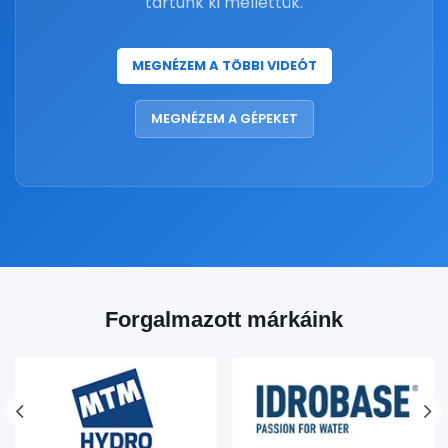
tartunk ki mellettük.
MEGNÉZEM A TÖBBI VIDEÓT
MEGNÉZEM A GÉPEKET
Forgalmazott márkáink