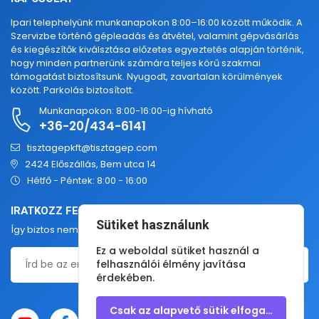
Ipari telephelyünk munkanapokon 8:00–16:00 között működik. A
Szervizbe történő gépleadás és átvétel, valamint gépvásárlás
és kiegészítők kiválsztása előzetes egyeztetés alapján történik,
hogy minden partnerünk számára teljes körű szakmai
támogatást biztosítsunk. Nyugodt, zavartalan körülmények
között. Parkolás biztosított.
Munkanapokon: 8:00-16:00-ig hívható
+36-20/434-6141
tisztagepkft@tisztagep.com
2424 Előszállás, Bem utca 14
Hétfő - Péntek: 8:00 - 16:00
IRATKOZZ FEL HETI HÍRLEVELÜNKRE
Sütiket használunk
Így biztos nem maradsz le legújabb termékeinkről, akcióinkról!
Ez a weboldal sütiket használ a
felhasználói élmény javítása
érdekében.
Csak az alapvető sütik elfogadása