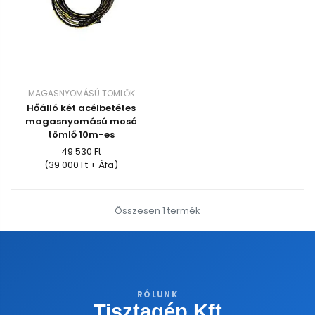
MAGASNYOMÁSÚ TÖMLŐK
Hőálló két acélbetétes
magasnyomású mosó
tömlő 10m-es
49 530 Ft
(39 000 Ft + Áfa)
Összesen 1 termék
RÓLUNK
Tisztagép Kft