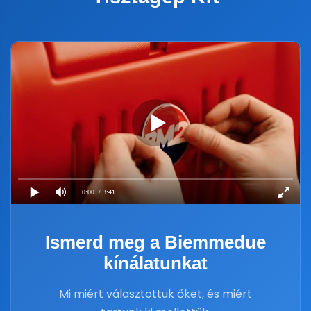
0:00
/ 3:41
Ismerd meg a Biemmedue
kínálatunkat
Mi miért választottuk őket, és miért