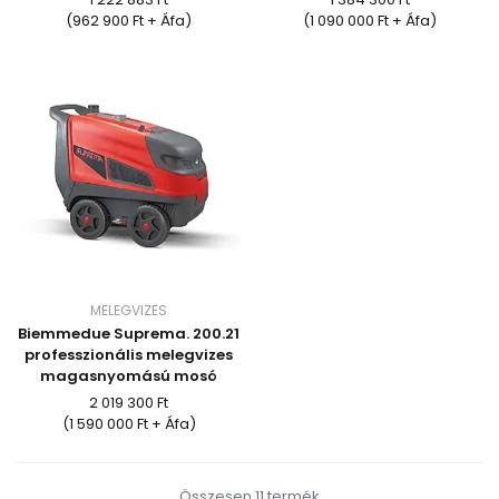
(962 900 Ft + Áfa)
(1 090 000 Ft + Áfa)
MELEGVIZES
Biemmedue Suprema. 200.21
professzionális melegvizes
magasnyomású mosó
2 019 300 Ft
(1 590 000 Ft + Áfa)
Összesen 11 termék