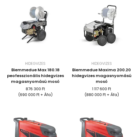
HIDEGVIZES
HIDEGVIZES
Biemmedue Max 180.18
Biemmedue Maxima 200.20
peofesszionális hidegvizes
hidegvizes magasnyomású
magasnyomású mosó
mosó
876 300 Ft
1 117 600 Ft
(690 000 Ft + Áfa)
(880 000 Ft + Áfa)