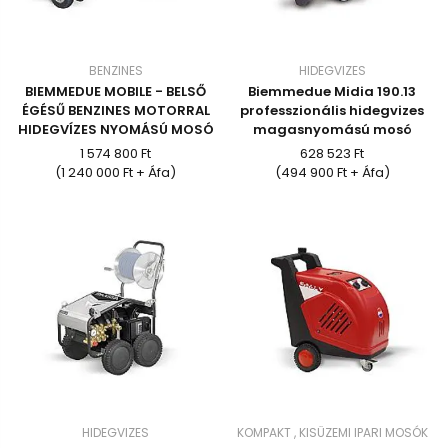
BENZINES
HIDEGVIZES
BIEMMEDUE MOBILE - BELSŐ
Biemmedue Midia 190.13
ÉGÉSŰ BENZINES MOTORRAL
professzionális hidegvizes
HIDEGVÍZES NYOMÁSÚ MOSÓ
magasnyomású mosó
1 574 800 Ft
628 523 Ft
(1 240 000 Ft + Áfa)
(494 900 Ft + Áfa)
HIDEGVIZES
KOMPAKT , KISÜZEMI IPARI MOSÓK