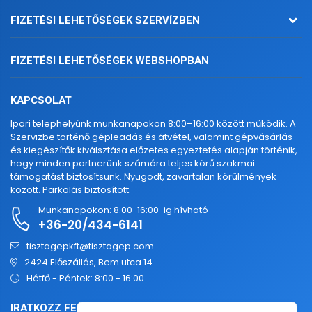
FIZETÉSI LEHETŐSÉGEK SZERVÍZBEN
FIZETÉSI LEHETŐSÉGEK WEBSHOPBAN
KAPCSOLAT
Ipari telephelyünk munkanapokon 8:00–16:00 között működik. A
Szervizbe történő gépleadás és átvétel, valamint gépvásárlás
és kiegészítők kiválsztása előzetes egyeztetés alapján történik,
hogy minden partnerünk számára teljes körű szakmai
támogatást biztosítsunk. Nyugodt, zavartalan körülmények
között. Parkolás biztosított.
Munkanapokon: 8:00-16:00-ig hívható
+36-20/434-6141
tisztagepkft@tisztagep.com
2424 Előszállás, Bem utca 14
Hétfő - Péntek: 8:00 - 16:00
IRATKOZZ FEL HETI HÍRLEVELÜNKRE