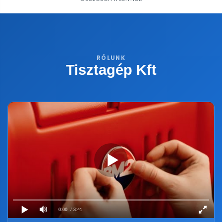
RÓLUNK
Tisztagép Kft
0:00
/ 3:41