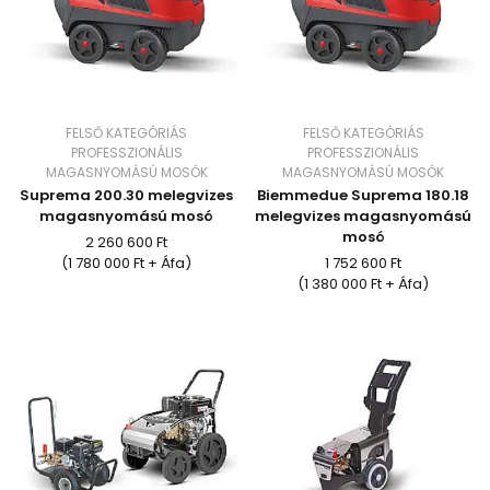
FELSŐ KATEGÓRIÁS
FELSŐ KATEGÓRIÁS
PROFESSZIONÁLIS
PROFESSZIONÁLIS
MAGASNYOMÁSÚ MOSÓK
MAGASNYOMÁSÚ MOSÓK
Suprema 200.30 melegvizes
Biemmedue Suprema 180.18
magasnyomású mosó
melegvizes magasnyomású
mosó
2 260 600 Ft
(1 780 000 Ft + Áfa)
1 752 600 Ft
(1 380 000 Ft + Áfa)