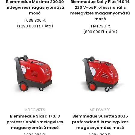
Biemmedue Maxima 200.30
Biemmedue Sally Plus 140.14
hidegvizes magasnyomású
220 V-os Professzionális
mosó
melegvizes magasnyomású
mosó
1 638 300 Ft
(1 290 000 Ft + Áfa)
1 141 730 Ft
(899 000 Ft + Áfa)
MELEGVIZES
MELEGVIZES
Biemmedue Sidra 170.13
Biemmedue Susette 200.15
professzionális melegvizes
professzionális melegvizes
magasnyomású mosó
magasnyomású mosó
1 222 883 Ft
1 384 300 Ft