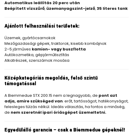
Automatikus leállítás 20 perc után
Beépített vízszűrő
,
üzemanyagszint-jelző
,
35 literes tank
Ajánlott felhasználási területek:
Üzemek, gyártócsarnokok
Mezőgazdasági gépek, traktorok, kisebb kombájnok
2–5 járműves
kamion- vagy buszflotta
Autókozmetika, gépjárműtisztítás
Alkatrészek, szerszámok mosása
Középkategóriás megoldás, felső szintű
támogatással
A Biemmedue STX 200.15 nem a legnagyobb, de
pont azt
adja, amire szükséged van
: erőt, tartósságot, hatékonyságot,
felesleges túlzás nélkül. Ideális választás, ha fontos a minőség,
de
nem szeretnél ipari óriásgépet üzemeltetni.
Egyedülálló garancia – csak a Biemmedue gépeknél!