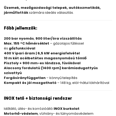
Üzemek, mezőgazdasági telepek, autókozmetikák,
járműflották
számára ideális választás.
Főbb jellemzők:
200 bar nyomás
,
900 liter/óra vízszállítás
Max. 155 °C hőmérséklet
– gázolajos fűtéssel
és
gőzfunkcióval
400 V ipari áram | 6,5 kW energiafelvétel
10 m két acélbetétes magasnyomású tömlő
Pisztoly + 900 mm-es lándzsa, fúvókával
Alacsony fordulatú (1400 rpm) kerámiadugattyús
szivattyú
Forgásirányfüggetlen
– könnyű telepítés
Kompakt és jól mozgatható
– 148 kg, elöl-hátul lökhárítóval
INOX tető + biztonsági rendszer
Időtálló, ütés- és korrózióálló
INOX burkolat
Motorhő-védelem
, vízhiány- és túlnyomásvédelem