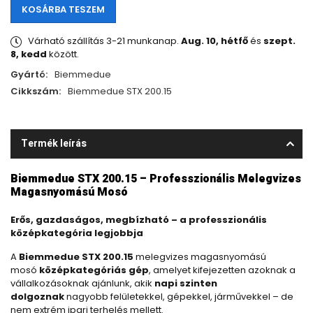
KOSÁRBA TESZEM
Várható szállítás 3-21 munkanap.
Aug. 10, hétfő
és
szept.
8, kedd
között.
Gyártó:
Biemmedue
Cikkszám:
Biemmedue STX 200.15
Termék leírás
Biemmedue STX 200.15 – Professzionális Melegvizes
Magasnyomású Mosó
Erős, gazdaságos, megbízható – a professzionális
középkategória legjobbja
A
Biemmedue STX 200.15
melegvizes magasnyomású
mosó
középkategóriás gép
, amelyet kifejezetten azoknak a
vállalkozásoknak ajánlunk, akik
napi szinten
dolgoznak
nagyobb felületekkel, gépekkel, járművekkel – de
nem extrém ipari terhelés mellett.