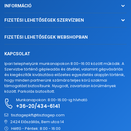
INFORMÁCIÓ
FIZETÉSI LEHETŐSÉGEK SZERVÍZBEN
FIZETÉSI LEHETŐSÉGEK WEBSHOPBAN
KAPCSOLAT
Ipari telephelyünk munkanapokon 8:00–16:00 között működik. A
Szervizbe történő gépleadás és átvétel, valamint gépvásárlás
és kiegészítők kiválsztása előzetes egyeztetés alapján történik,
hogy minden partnerünk számára teljes körű szakmai
támogatást biztosítsunk. Nyugodt, zavartalan körülmények
között. Parkolás biztosított.
Munkanapokon: 8:00-16:00-ig hívható
+36-20/434-6141
tisztagepkft@tisztagep.com
2424 Előszállás, Bem utca 14
Hétfő - Péntek: 8:00 - 16:00