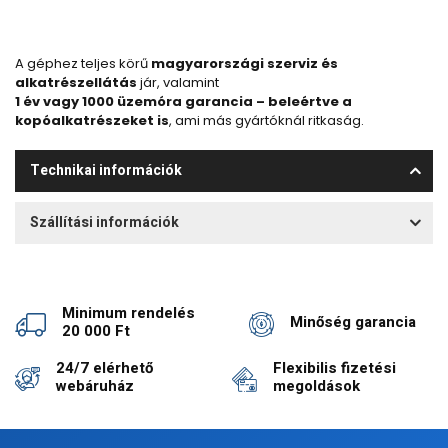
A géphez teljes körű
magyarországi szerviz és
alkatrészellátás
jár, valamint
1 év vagy 1000 üzemóra garancia – beleértve a
kopóalkatrészeket is
, ami más gyártóknál ritkaság.
Technikai információk
Szállítási információk
Minimum rendelés
Minőség garancia
20 000 Ft
24/7 elérhető
Flexibilis fizetési
webáruház
megoldások