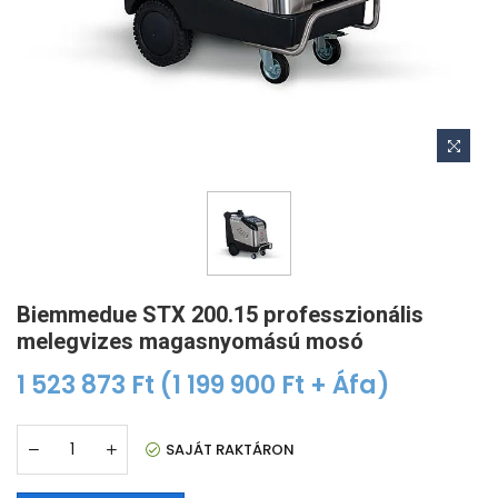
Biemmedue STX 200.15 professzionális
melegvizes magasnyomású mosó
1 523 873 Ft
(1 199 900 Ft + Áfa)
SAJÁT RAKTÁRON